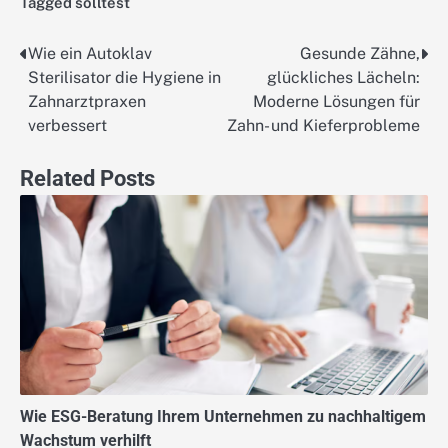
Tagged
solltest
Wie ein Autoklav
Gesunde Zähne,
Post
Sterilisator die Hygiene in
glückliches Lächeln:
navigation
Zahnarztpraxen
Moderne Lösungen für
verbessert
Zahn- und Kieferprobleme
Related Posts
Wie ESG-Beratung Ihrem Unternehmen zu nachhaltigem
Wachstum verhilft