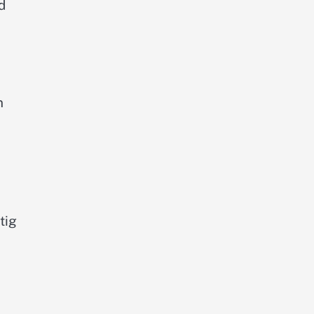
d
n
tig