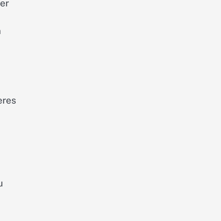
er
n
eres
u