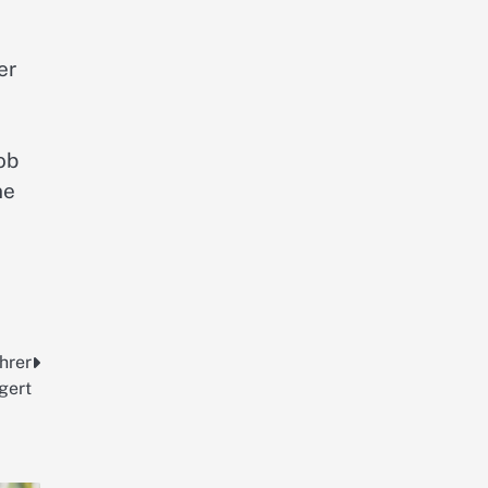
er
ob
ne
hrer
gert