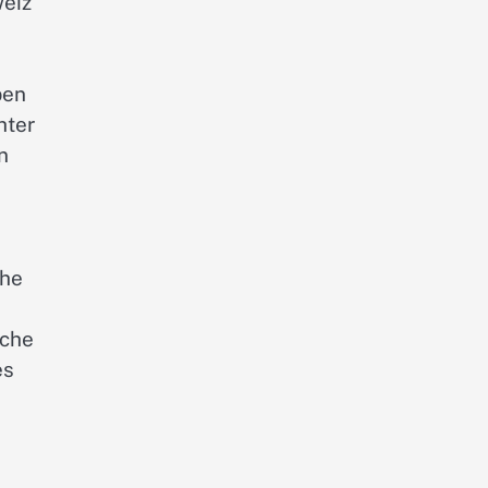
weiz
ben
hter
n
ohe
iche
es