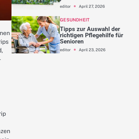
April 27, 2026
editor
GESUNDHEIT
Tipps zur Auswahl der
enen
richtigen Pflegehilfe für
Senioren
rips
d,
April 23, 2026
editor
–
rip
nzen