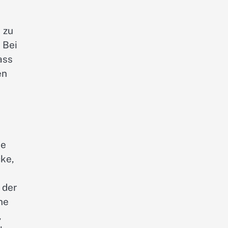
 zu
 Bei
ass
en
ie
ke,
 der
ne
,