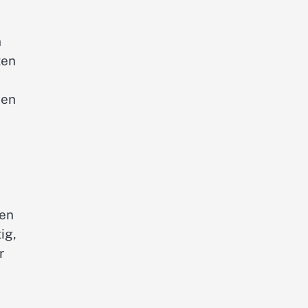
h
ten
ken
gen
ig,
r